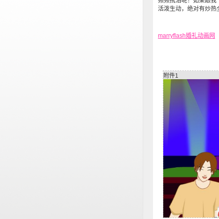
频频拭泪呢！如果跟我
活泼生动，绝对有炒热
marryflash婚礼动画网
附件1