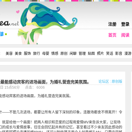
注册
登录
首页
阅读
：
美容
美食
服饰
旅行
母婴
情感
原创
闲聊
管理
贴图
照片
笑话
影音
漫游
论坛区
:
原创版
画最能感动宾客的进场画面，为婚礼营造完美氛围。
5日 15点56分 点击： 6006
能感动宾客的进场画面，为婚礼营造完美氛围。
计——不管几次进场，都要让所有人留下深刻的印象，连散场都舍不得离开！令
，就是给他一个画面！把两人相识和恋爱的过程用爱情MV来告诉大家，让现场
口的成长与爱情故事，往往会回忆起共有的记忆，甚至看过不少亲友因此感动的