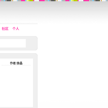
社区
个人
作者:徐晶