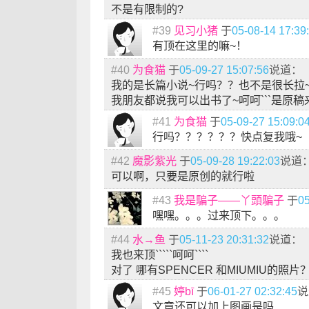
不是有限制的?
#39
见习小猪
于
05-08-14 17:39
有顶在这里的嘛~！
#40
为食猫
于
05-09-27 15:07:56
说道：
我的是长篇小说~行吗？？也不是很长拉
我朋友都说我可以出书了~呵呵```是原稿
#41
为食猫
于
05-09-27 15:09:0
行吗？？？？？？快点复我哦~
#42
魔影紫光
于
05-09-28 19:22:03
说道
可以啊，只要是原创的就行啦
#43
我是騙子——丫頭騙子
于
05
嘿嘿。。。过来顶下。。。
#44
水→鱼
于
05-11-23 20:31:32
说道：
我也来顶`````呵呵````
对了 哪有SPENCER 和MIUMIU的照片
#45
婷bī
于
06-01-27 02:32:45
说
文章还可以加上图画是吗..