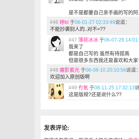
是不是都要自己亲手画的写的阿.
#46
婷bī
于
06-01-27 02:33:49
说道：
不能抄袭别人的..对不>??
#47
薄荷冰冰
于
06-07-28 14:01
我来了
都是自己写的 虽然有待提高
但是很多东西我还是喜欢和大家
#48
魔影紫光
于
06-08-10 20:10:56
说道
欢迎加入原创版啊
#49
冇氧
于
08-11-25 17:32:13
这是版规?还是说什么??
发表评论: