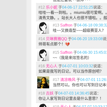
#12
乐小妮
于
04-06-17 22:51:25
说道：
哇哇~~看~~到啦。。miumiu很可爱啊
清秀文静。。站长大人也很不错啦。。般
#13
Saffron
于
04-06-18 09:38:3
哇~~又换造型~~~超级赛亚人？
#14
贝琳赛雅QQ
于
04-06-20 19:33:08
说
帅哥有点那个！
#15
Saffron
于
04-06-30 15:45:0
~~（我是来炫签名的）
#16
无心人
于
04-07-01 10:03:32
说道：
如果是我写的日记，可以当作原创吧？
#17
清凉晚风
于
04-07-01 11:26
当然可以。你也可以写到日记本
#18
古妖
于
04-07-03 14:36:45
说道：
你让人家写到日记里去是什么意思？！
#19
无心人
于
04-07-07 10:33:1