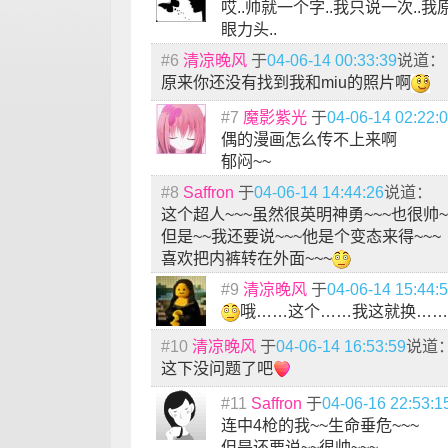
哎..帅就一个字..我只说一次..
眼力头..
#6
清凉晚风
于
04-06-14 00:33:39
说道：
原来你还没有找到我和miu的照片啊
#7
魔影紫光
于
04-06-14 02:22:
偶的漫画怎么传不上来啊
郁闷~~
#8
Saffron
于
04-06-14 14:44:26
说道：
这个超人~~~虽然很英明神勇~~~也很帅~
但是~~我还要说~~~他是个变态来得~~~
喜欢把内裤转在外面~~~
#9
清凉晚风
于
04-06-14 15:44:
哦……这个……我这就换……
#10
清凉晚风
于
04-06-14 16:53:59
说道
这下没问题了吧
#11
Saffron
于
04-06-16 22:53:1
连中4枪的我~~生命垂危~~~
但是还要说~~很帅~~~