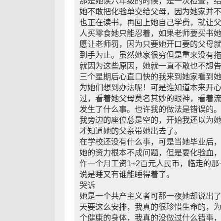
那是她读六年级的时候，是一次检查，结
她不敢把化验单交给父母，因为她家并
也正在读书，再回上她自己学费，就让
人买零食她只能忍着，如果老师要买书
愿让老师罚，因为只要她开口要的父母
到手为止。虽然她家很穷但是重来没有
就因为这些原因，她就一直不敢也不想
三个星期后心直口快的我来到她家看到
为她们想到办法呢！可是谁知道本来开
过，看着她父母莫名其妙的眼神，看着
发生了什么事。也许我的做法是错误的
我旁边的座位总是空的，开始我还以为
才知道她的父亲带她出去了。
在学校还没有什么事，可是当她毕业后
她的资力根本不成问题，但是要化验血
作一个月工资1~2百元人民币，临走的
说是睡又有谁能睡得着了。
哭诉
她是一个共产主义者可那一夜她却说出了
天要这么安排，我真的很珍惜生命的，
个健康的身体，我真的没做过什么错事