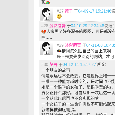
顶
#27
薇子
于
04-09-17 15:21:46
#28
淡彩唇膏
于
04-10-29 22:34:48
说道
人家画了好多漂亮的图图，可是都没
呜……
#29
淡彩唇膏
于
04-11-08 10:43
请问怎么贴自己的画上来啊！
是不是要先发到别的网站，才可
#30
梦丹
于
04-12-11 15:17:27
说道：
一个朋友的故事
情是永远也不会改变，它是世界上唯一
一唯一一种能穿越时空的，是时间也不
她是一个很乖的女孩子，是很乖型的啦
真反正什么都好。可自从那一次后这一
一个从此以后再也不会实现的梦。
一个女孩子的一生也许再也不可能站起
就这样被彻底绷溃。