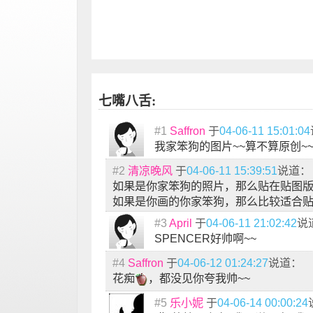
七嘴八舌:
#1
Saffron
于
04-06-11 15:01:04
我家笨狗的图片~~算不算原创~~
#2
清凉晚风
于
04-06-11 15:39:51
说道：
如果是你家笨狗的照片，那么贴在贴图
如果是你画的你家笨狗，那么比较适合
#3
April
于
04-06-11 21:02:42
说
SPENCER好帅啊~~
#4
Saffron
于
04-06-12 01:24:27
说道：
花痴
，都没见你夸我帅~~
#5
乐小妮
于
04-06-14 00:00:24