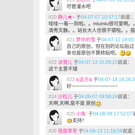
尽管灌水吧
#20
静儿★~
于
04-07-07 10:37:17
说道：
哇哇~~看~~到啦。。miumiu很可爱啊
清秀文静。。站长大人也很不错啦。。般
#21
梦中的雪
于
04-07-12 18:00
自己的原创，但在别的论坛贴过
来也是原创不算转贴吧。
#22
冰雪儿
于
04-07-13 10:28:15
说道：
这个主意不错
#23
&远方&
于
04-07-18 18:26:
好~~~~~~~~~~~~~~~~~
#24
沙粒儿
于
04-08-07 09:58:24
说道：
天啊,天啊,是不是 原创
#25
小鱼¨
于
04-08-09 17:52:07
支持！
#26
我是草草
于
04-08-13 11:16:59
说道