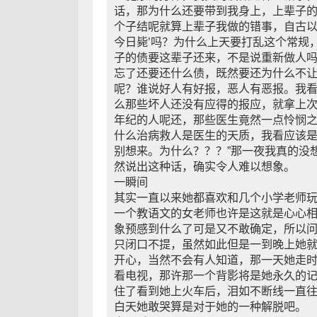
话，那为什么还要带到我身上，上辈子
个子结呢就算上辈子我做的错事，自古以
今日毙’吗？为什么上天要打乱这个常规
子的债要这辈子还来，不是说重新做人
忘了还要还什么债，既然要还为什么不
呢？谁说好人有好报，恶人有恶报。我
么那些坏人还没有应得的报应，就拿上
年纪的人呢还，那些医生竟然一点怜悯
什么治病救人是医生的天质，我看应该
别想来。为什么？？？”那一夜我真的没
然说出这种话，确实令人难以想象。
一瞬间
其实一直以来她都喜欢和几个小学老师
一个教语文的女老师也许是这就是心心
象预感到什么了可是又不敢确定，所以
只闭口不提，虽然如此但是一到晚上她
开心，当然不会有人知道，那一天她走
看电视，那许那一个背影将是她永久的
住了看到她上火车后，泪如不断线一直
白天她敢哭算是对于她的一种解脱吧。