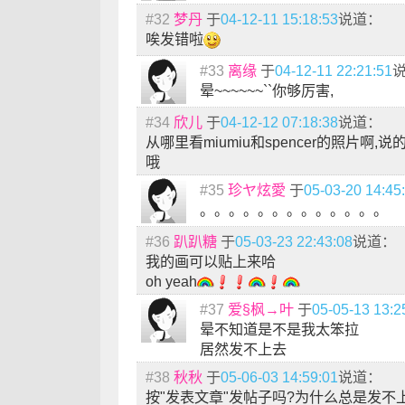
#32
梦丹
于
04-12-11 15:18:53
说道：
唉发错啦
#33
离缘
于
04-12-11 22:21:51
晕~~~~~~``你够厉害,
#34
欣儿
于
04-12-12 07:18:38
说道：
从哪里看miumiu和spencer的照片啊,
哦
#35
珍ヤ炫愛
于
05-03-20 14:45
。。。。。。。。。。。。。
#36
趴趴糖
于
05-03-23 22:43:08
说道：
我的画可以贴上来哈
oh yeah
#37
爱§枫→叶
于
05-05-13 13:2
晕不知道是不是我太笨拉
居然发不上去
#38
秋秋
于
05-06-03 14:59:01
说道：
按"发表文章"发帖子吗?为什么总是发不