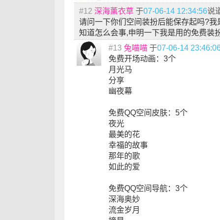
#12
深海薰衣草
于
07-06-14 12:34:56
说
请问一下你们空间装扮后能保存起吗?我
知道怎么会事,申明一下我是用的免费装扮
#13
兔喵喵
于
07-06-14 23:46:0
免费开场动画：3个
月光马
分享
幽夜幕
免费QQ空间皮肤：5个
夜光
最美的花
幸福的故事
那年的歌
如此的爱
免费QQ空间导航：3个
深海奥妙
流金岁月