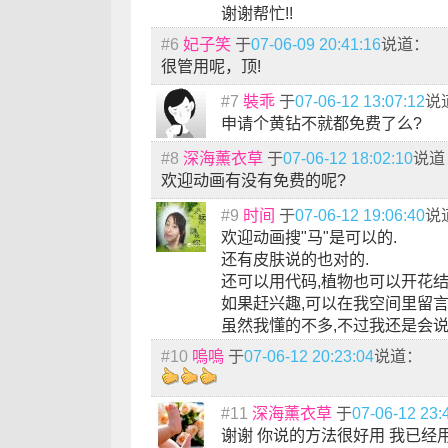
谢谢帮忙!!
#6
妃子笑
于
07-06-09 20:41:16
说道：
很管用呢，顶!
#7
裝乖
于
07-06-12 13:07:12
说
申请个黄钻不就都免费了么?
#8
深海薰衣草
于
07-06-12 18:02:10
说道
欢迎动画有没有免费的呢?
#9
时间
于
07-06-12 19:06:40
说
欢迎动画搜"马"是可以的.
还有皮肤说的也对的.
还可以用代码,植物也可以开花结
如果赶兴趣,可以在我空间里留言:5
虽然我懂的不多,不过我还是会说出
#10
嗚嗚
于
07-06-12 20:23:04
说道：
#11
深海薰衣草
于
07-06-12 23:
谢谢 你说的方法很好用 我已经