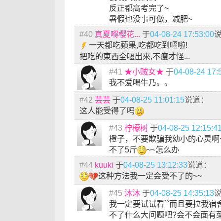
反正都高考完了~
暑假也没事可做，减肥~
#40
真夏嘚櫻花...
于
04-08-24 17:53:00
一天都吃蘋果,吃都吃到嘔啦!
把吃的東西全嘔出來,不瘦才怪...
#41
★小贼女★
于
04-08-24 17:
我不爱喝牛乃。。
#42
芸芸
于
04-08-25 11:01:15
说道：
这人能受得了吗
#43
柠檬树
于
04-08-25 12:15:4
橙子，不要欺骗我幼小的心灵啊
不了5斤
~~怎么办
#44
kuuki
于
04-08-25 13:12:33
说道：
这种方法我一定会受不了的~~
#45
沐沐
于
04-08-25 14:35:13
我一定要试试看``而且要拉我宿舍
不了什么大问题吧?会不会面有菜色啊``