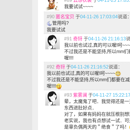
#89
云想衣裳
于
04-11-23 17:03
我要试试~~~~
#90
匿名宝贝
于
04-11-26 17:03:04
说道
管用吗?
我要试试
#91
奇犽
于
04-11-26 21:16:13
我以前也试过,真的可以喔!呵~~~
不过我还是不能坚持,所以mm
喔!!!!
#92
奇犽
于
04-11-26 21:16:52
说道：
我以前也试过,真的可以喔!呵~~~~
不过我还是不能坚持,所以mm们都要在
喔!!!!
#93
紫雾澜
于
04-11-27 15:22:1
晕，太魔鬼了吧．我觉得还是一
东西进肚好点．
对了，如果有妈妈在就压根别想
老实说，我也有点想试一试．可
是辜负偶两天的＂绝食＂了吗！