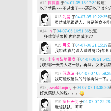
#12
搞搞震
于
04-07-05 18:17:39
说道：
吃了苹果~~~不过饿了~~~还是吃了其它
#13
为爱
于
04-07-05 19:22:35
虽然减肥很诱人，可是美食不能
#14
jin
于
04-07-06 16:51:36
说道：
士多啤梨苹果橙,你也要减肥??
#15
月影
于
04-07-06 21:15:19
我想试,真的没人试过吗?好想
#16
士多啤梨苹果橙
于
04-07-06 21:54:5
我想哪一天先大吃一顿，再试，反正就
#17
蓝玫瑰
于
04-07-07 08:59:2
我可能放暑假的时候再试一下。
#18
jewel&lanjing
于
04-07-07 13:38:20
好象满诱人的说。。。
#19
疯狂天使
于
04-07-07 22:28
我想试试，呵呵