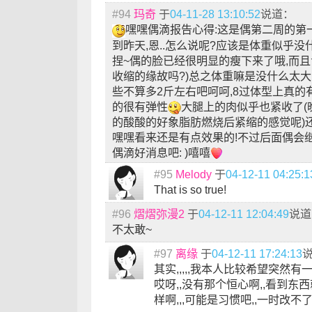
#94
玛奇
于
04-11-28 13:10:52
说道：
嘿嘿偶滴报告心得:这是偶第二周的第
到昨天,恩..怎么说呢?应该是体重似乎没什么
捏~偶的脸已经很明显的瘦下来了哦,而且
收缩的缘故吗?)总之体重嘛是没什么太
些不算多2斤左右吧呵呵,8过体型上真的
的很有弹性
大腿上的肉似乎也紧收了(
的酸酸的好象脂肪燃烧后紧缩的感觉呢)
嘿嘿看来还是有点效果的!不过后面偶会
偶滴好消息吧: )嘻嘻
#95
Melody
于
04-12-11 04:25:1
That is so true!
#96
熠熠弥漫2
于
04-12-11 12:04:49
说道
不太敢~
#97
离缘
于
04-12-11 17:24:13
其实,,,,,我本人比较希望突然有一天
哎呀,,没有那个恒心啊,,看到东
样啊,,,可能是习惯吧,,一时改不了~