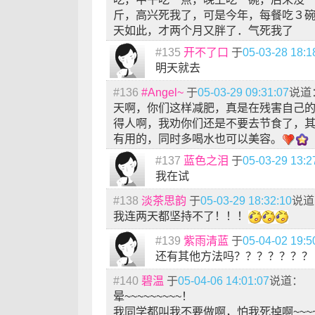
斤，高兴死我了，可是今年，每餐吃３
天如此，才两个月又胖了．气死我了
#135
开不了口
于
05-03-28 18:1
明天就去
#136
#Angel~
于
05-03-29 09:31:07
说道
天啊，你们这样减肥，真是在残害自己
得人啊，我劝你们还是不要去节食了，
有用的，同时多喝水也可以美容。
#137
蓝色之泪
于
05-03-29 13:2
我在试
#138
淡茶思韵
于
05-03-29 18:32:10
说道
我连两天都坚持不了！！！
#139
紫雨清蓝
于
05-04-02 19:5
还有其他方法吗？？？？？？？
#140
碧温
于
05-04-06 14:01:07
说道：
晕~~~~~~~~~！
我同学都叫我不要做啊，怕我死掉啊~~~~~~