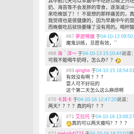
其中前几天可以早晨中午吃好点晚上只
奶、海苔等不会发胖的零食，逐渐减少
来吃晚饭了！！不是想的那样痛苦的，
我觉得也是很健康的，因为早晨中午的
而晚餐吃后就快要睡了没有用的。喝杯
#67
夢遊嘚貓
于
04-10-13 09:50
魔鬼训练，旦愿有效，``
#68
海＾洋～
于
04-10-13 15:10:44
说道
可我不能喝牛奶呀，怎么办？？
#69
qinghe
于
04-10-15 18:54:0
有效没有啊 ？？？
耍人可不好玩的
这个第二天怎么这么麻烦啊
#70
卡其卡
于
04-10-16 12:47:20
说道：
两天？？？？真的吗？？？
#71
艾拉托
于
04-10-16 13:08:2
真的可以两天瘦吗？？？？
#72
melody0723
于
04-10-16 16:32:03
说