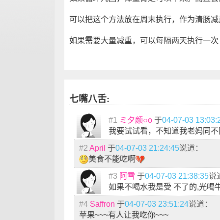
可以把这个方法放在周末执行，作为清肠减
如果需要大量减重，可以每隔两天执行一次 
七嘴八舌:
#1
ミ夕颜○o
于
04-07-03 13:03:
我要试试看，不知道我老妈同不
#2
April
于
04-07-03 21:24:45
说道：
美食不能吃啊
#3
阿雪
于
04-07-03 21:38:35
说
如果不喝水我是受 不了的,光喝
#4
Saffron
于
04-07-03 23:51:24
说道：
苹果~~~有人让我吃你~~~