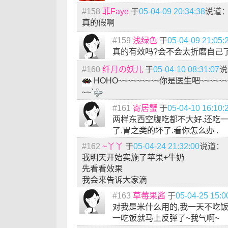
#158
菲Faye
于
05-04-09 20:34:38
说道
真的假啊
#159
浅绿色
于
05-04-09 21:05:
真的有效吗?会不会太折磨自己
#160
纤月の妖儿
于
05-04-10 08:31:07
说
HOHO~~~~~~~~~你是医生吧~~~
~~`
#161
寄居蟹
于
05-04-10 16:10:
两样东西空腹吃都不大好.还吃一整
了.胃之类的坏了.看你怎么办 .
#162
~丫丫
于
05-04-24 21:32:00
说道：
我明天开始实施了苹果+牛奶
先看看效果
我会来告诉大家滴
#163
草莓果酱
于
05-04-25 15:0
对我是米什么用的,我一天不吃饭
一吃饭就马上反弹了~我气啊~