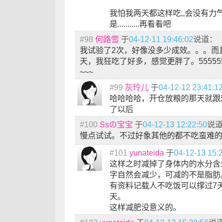
我怕我两天都这样吃,,会没有力气
是...........再看看吧
#98
何路雪
于
04-12-11 19:46:02
说道：
我试验了2次，好像没多少成效。。。而且
天，我狂吃了好多，感觉更胖了。55555
~~~
#99
灰玲儿
于
04-12-12 23:41:1
哈哈哈哈，开仓放粮的那天就跟
了以后
#100
Ssの宝宝
于
04-12-13 12:22:50
说
慢点试试。不过好象其他的都不吃蛮难
#101
yunateida
于
04-12-13 15:
这样之时减掉了身体内的水分含
字自然会减少，可减的不是脂肪
有资料记载人不吃饭可以撑过7
天。
这样减肥没意义的。