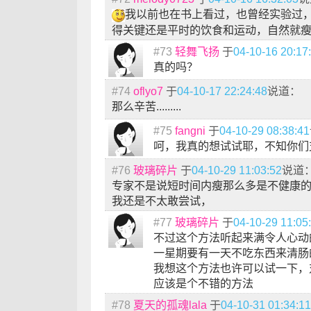
我以前也在书上看过，也曾经实验过
得关键还是平时的饮食和运动，自然就
#73
轻舞飞扬
于
04-10-16 20:17
真的吗？
#74
oflyo7
于
04-10-17 22:24:48
说道：
那么辛苦.........
#75
fangni
于
04-10-29 08:38:41
呵，我真的想试试耶，不知你们
#76
玻璃碎片
于
04-10-29 11:03:52
说道
专家不是说短时间内瘦那么多是不健康
我还是不太敢尝试，
#77
玻璃碎片
于
04-10-29 11:05
不过这个方法听起来满令人心动
一星期要有一天不吃东西来清肠
我想这个方法也许可以试一下，
应该是个不错的方法
#78
夏天的孤魂lala
于
04-10-31 01:34:11