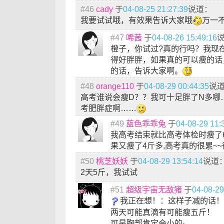
#46
cady
于
04-08-25 21:27:39
说道：
我要试试哦，有效果告诉大家哦
万一
#47
唏茜
于
04-08-26 15:49:16
橙子，你试过?真的行吗？我现在1
得好胖胖，如果真的可以瘦的话
的话，告诉大家啊。
#48
orange110
于
04-08-29 00:44:35
说
高考谁说会瘦D？？我可十足胖了N多哪
考肥胖症啊……
#49
蓝色乖乖兔
于
04-08-29 11:
我高考结束就比高考体检时瘦了6
果又瘦了4斤多,高考真的很累~
#50
桃芝妖妖
于
04-08-29 13:54:14
说道
2天5斤，我试试
#51
超级宇宙无敌猪
于
04-08-29
我正在想！：这样子减的话！
两天可能真滴有可能瘦五斤！
可是胸部肯定会小的·