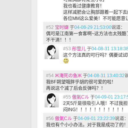
我也看过健康教育！
这样减肥会让胸部跟着一起下去
各位MM这么爱美！不可能愿意
#52
宝时婕
于
04-08-29 21:53:00
说道：
偶可是江南第一食客啊~这方法也太残酷了
不干滴！！！
#53
彤雪儿
于
04-08-31 13:18:3
这个方法真的可行吗？偶要试试
#54
Ж淹死の鱼Ж
于
04-08-31 13:40:32
我BF朔望哦胖乎胡的很可爱的啦！
再说这个减了后会反弹吗？！
#55
傲氣Сル
于
04-09-01 23:17:
2天5斤是很吸引人哦！不过我
闷ING！！！！！！！！！！！
#56
傲氣Сル
于
04-09-01 23:22:39
说道
我也有个小小办法。对于我是成功了的！