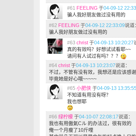
#61
FEELING
于
04-09-12 22:3
骗人我好朋友做过没有用的
#62
FEELING
于
04-09-12 22:33:09
说道
骗人我好朋友做过没有用的
#63
christ
于
04-09-13 10:20:27
真的有效吗？好想试试看耶~~
请问有人试过有吗？？？
#64
christ
于
04-09-13 10:23:07
说道：
不过，不管有没有效，我想还是应该感
毕竟她是好心哦~~~~~
#65
小肥侠
于
04-09-13 13:35:5
不知道有用没有呀？
我也想耶
#66
绿柠檬
于
04-10-07 22:08:17
说道：
我也有用傲氣Сル 的办法过，很有效的
俺一个月瘦了10斤哩