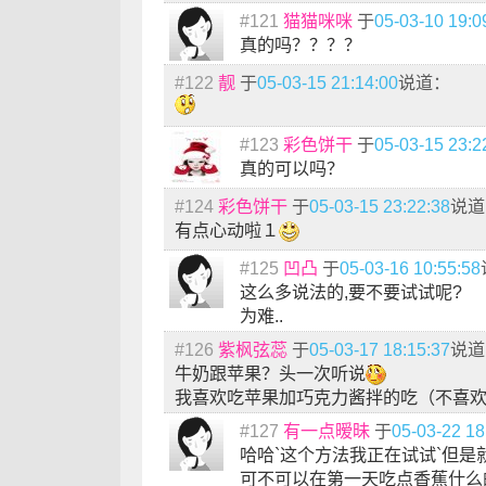
#121
猫猫咪咪
于
05-03-10 19:0
真的吗？？？？
#122
靓
于
05-03-15 21:14:00
说道：
#123
彩色饼干
于
05-03-15 23:2
真的可以吗？
#124
彩色饼干
于
05-03-15 23:22:38
说道
有点心动啦１
#125
凹凸
于
05-03-16 10:55:58
这么多说法的,要不要试试呢?
为难..
#126
紫枫弦蕊
于
05-03-17 18:15:37
说道
牛奶跟苹果？头一次听说
我喜欢吃苹果加巧克力酱拌的吃（不喜
#127
有一点暧昧
于
05-03-22 18
哈哈`这个方法我正在试试`但是就
可不可以在第一天吃点香蕉什么