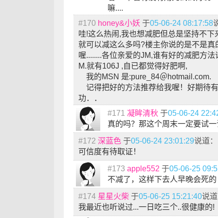
嘛....
#170
honey&小妖
于
05-06-24 08:17:58
哇!这么热闹,我也想减肥但总是坚持不下
就可以减这么多吗?楼主你说的是不是真
喔........各位亲爱的JM,谁有好的减肥方
M.就有106J ,自已都觉得好肥啊,
我的MSN 是:pure_84＠hotmail.com.
记得把好的方法推荐给我喔！好期待有
功．．
#171
凝眸清秋
于
05-06-24 22:4
真的吗？那这个周末一定要试一
#172
深蓝色
于
05-06-24 23:01:29
说道：
可信度有待取证！
#173
apple552
于
05-06-25 09:5
不减了，这样下去人早晚会死的
#174
星星火柴
于
05-06-25 15:21:40
说道
我最近也听说过...一日吃三个..很健康的!