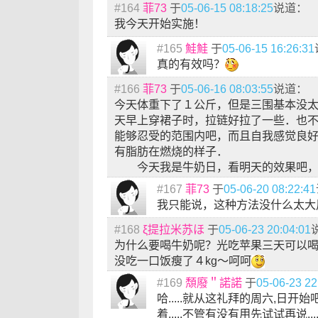
#164
菲73
于
05-06-15 08:18:25
说道：
我今天开始实施！
#165
鮭鮭
于
05-06-15 16:26:31
真的有效吗？
#166
菲73
于
05-06-16 08:03:55
说道：
今天体重下了１公斤，但是三围基本没
天早上穿裙子时，拉链好拉了一些．也
能够忍受的范围内吧，而且自我感觉良
有脂肪在燃烧的样子．
今天我是牛奶日，看明天的效果吧，
#167
菲73
于
05-06-20 08:22:41
我只能说，这种方法没什么太大
#168
ξ提拉米苏ほ
于
05-06-23 20:04:01
为什么要喝牛奶呢？光吃苹果三天可以
没吃一口饭瘦了４kg～呵呵
#169
頽廢＂諾諾
于
05-06-23 22
哈.....就从这礼拜的周六,日开始
着.....不管有没有用先试试再说.