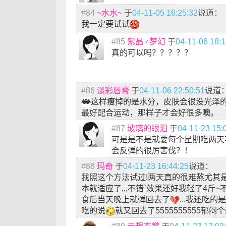
#84
~水水~
于
04-11-05 16:25:32
说道：
我一定要试试
#85
紫晶♂梦幻
于
04-11-06 18:1
真的可以吗？？？？？
#86
淡彩唇膏
于
04-11-06 22:50:51
说道
这样瘦掉的是水分，皮肤会很没光泽
最好配合运动，那样子才会好很多噢。
#87
玻璃的眼泪
于
04-11-23 15:
可是是不是就要每个星期吃两天
会反弹的很厉害伐？！
#88
玛奇
于
04-11-23 16:44:25
说道：
我照这个方法试过!两天真的很难熬尤其
本就适应了,,,不错`效果还好我轻了4斤
食后当天晚上就弹回去了
...我还吃
吃的说
就又回去了5555555555郁闷