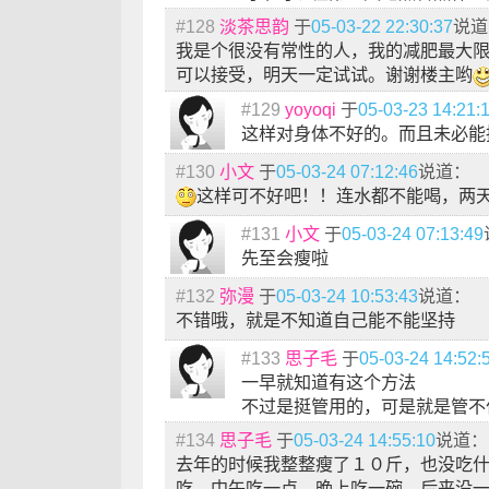
#128
淡茶思韵
于
05-03-22 22:30:37
说道
我是个很没有常性的人，我的减肥最大
可以接受，明天一定试试。谢谢楼主哟
#129
yoyoqi
于
05-03-23 14:21:
这样对身体不好的。而且未必能
#130
小文
于
05-03-24 07:12:46
说道：
这样可不好吧！！连水都不能喝，两
#131
小文
于
05-03-24 07:13:49
先至会瘦啦
#132
弥漫
于
05-03-24 10:53:43
说道：
不错哦，就是不知道自己能不能坚持
#133
思子毛
于
05-03-24 14:52:
一早就知道有这个方法
不过是挺管用的，可是就是管不
#134
思子毛
于
05-03-24 14:55:10
说道：
去年的时候我整整瘦了１０斤，也没吃
吃，中午吃一点，晚上吃一碗，后来没