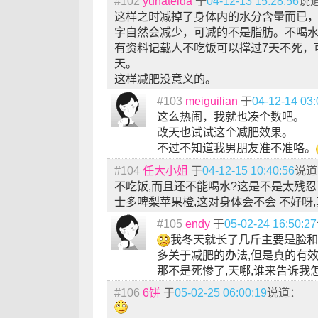
#102
yunateida
于
04-12-13 15:28:56
说
这样之时减掉了身体内的水分含量而已
字自然会减少，可减的不是脂肪。不喝
有资料记载人不吃饭可以撑过7天不死，
天。
这样减肥没意义的。
#103
meiguilian
于
04-12-14 03:
这么热闹，我就也凑个数吧。
改天也试试这个减肥效果。
不过不知道我男朋友准不准咯。
#104
任大小姐
于
04-12-15 10:40:56
说道
不吃饭,而且还不能喝水?这是不是太残忍
士多啤梨苹果橙,这对身体会不会 不好呀
#105
endy
于
05-02-24 16:50:27
我冬天就长了几斤主要是脸和
多关于减肥的办法,但是真的有
那不是死惨了,天哪,谁来告诉我
#106
6饼
于
05-02-25 06:00:19
说道：