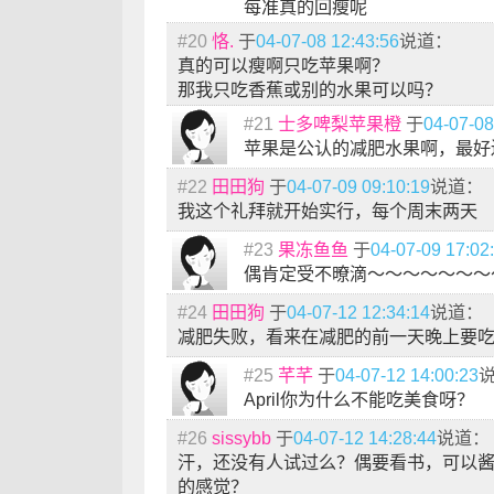
每准真的回瘦呢
#20
恪.
于
04-07-08 12:43:56
说道：
真的可以瘦啊只吃苹果啊？
那我只吃香蕉或别的水果可以吗？
#21
士多啤梨苹果橙
于
04-07-08
苹果是公认的减肥水果啊，最好
#22
田田狗
于
04-07-09 09:10:19
说道：
我这个礼拜就开始实行，每个周末两天
#23
果冻鱼鱼
于
04-07-09 17:02
偶肯定受不暸滴～～～～～～～
#24
田田狗
于
04-07-12 12:34:14
说道：
减肥失败，看来在减肥的前一天晚上要
#25
芊芊
于
04-07-12 14:00:23
April你为什么不能吃美食呀？
#26
sissybb
于
04-07-12 14:28:44
说道：
汗，还没有人试过么？偶要看书，可以
的感觉？