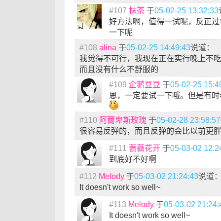
#107
抹茶
于
05-02-25 13:32:33
好方法啊，值得一试呢，反正过
一下呢
#108
alina
于
05-02-25 14:49:43
说道：
我觉得不可行，我现在正在实行晚上不
而且没有什么不舒服的
#109
企鹅豆豆
于
05-02-25 15:4
恩，一定要试一下哦。但是有时
#110
阿爾卑斯玫瑰
于
05-02-28 23:58:57
很容易反弹的，而且反弹的会比以前更胖
#111
蔷薇花开
于
05-03-02 12:2
到底好不好啊
#112
Melody
于
05-03-02 21:24:43
说道
It doesn't work so well~
#113
Melody
于
05-03-02 21:24:
It doesn't work so well~