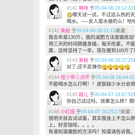
#141
琳咪
于
05-04-06 16:12:31
哪天试一试，不过这么热的天
喝水。-----女人是水做的么！哈
#142
奥秘
于
05-04-06 16:31:13
说道：
我去年是130斤，我的减肥方法是锻炼
用三天的时间跳健身操，每天吃素，不
腐，这样坚持了一年，现在瘦到100斤了
#143
奥秘
于
05-04-06 16:37:25
对了,还不反弹也
#144
怪ヅ乖①点坏
于
05-04-06 16:44:42
不能喝水怎么行啊！！皮肤缺少水分会
#145
越儿
于
05-04-07 14:47:52
你自己试过吗，效果怎么样？期待
#146
小红痘
于
05-04-07 16:25:27
说道：
我明天就去试试看，其实我身上不怎么
上，好苦恼哇。。。。
有谁知道瘦脸的方法吗？知道请告诉我