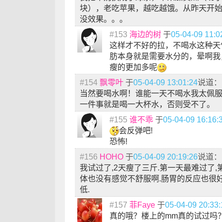
块），老吃苹果，越吃越饿。从昨天开
没效果。。。
#153
海边的树
于
05-04-09 11:0
这样才不好的拉，不喝水这种天
肪本身就是需要水分的，晕啊我
瘦的更加多呢
#154
飘零叶
于
05-04-09 13:01:24
说道：
当然要喝水啊！谁能一天不喝水我太佩
一件事就是喝一大杯水，否则受不了。
#155
谁不乖
于
05-04-09 16:16:
会反弹吧!
恐怖!
#156
HOHO
于
05-04-09 20:19:26
说道：
我试过了,2天瘦了三斤.第一天最难过了,
体也没有感觉不舒服啊.肠胃的反应也很
低.
#157
菲Faye
于
05-04-09 20:33:
真的哦？楼上的mm真的试过吗