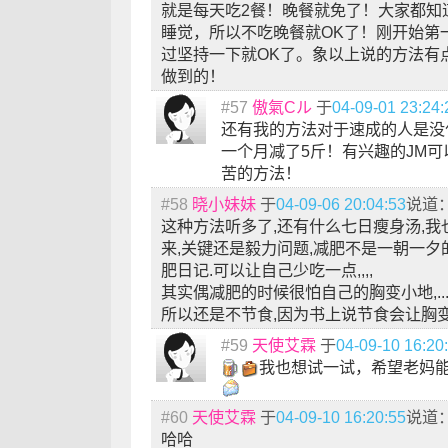
就是每天吃2餐！晚餐就免了！大家都知
睡觉，所以不吃晚餐就OK了！刚开始第
过坚持一下就OK了。象以上说的方法有
做到的！
#57
傲氣Сル
于
04-09-01 23:24:
还有我的方法对于速成的人是没
一个月减了5斤！有兴趣的JM
苦的方法！
#58
晓小妹妹
于
04-09-06 20:04:53
说道
这种方法听多了,还有什么七日瘦身汤,我
来,关键还是毅力问题,减肥不是一朝一夕
肥日记.可以让自己少吃一点,,,,
其实偶减肥的时候很怕自己的胸变小地,...5
所以还是不节食,因为书上说节食会让胸变
#59
天使艾霖
于
04-09-10 16:20
我也想试一试，希望老妈
#60
天使艾霖
于
04-09-10 16:20:55
说道
哈哈