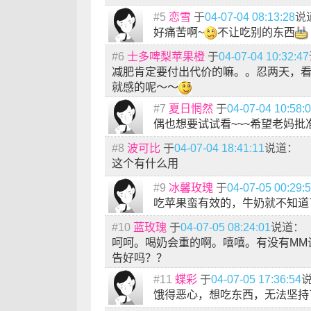
#5
恋雪
于
04-07-04 08:13:28
说
好痛苦啊~
不让吃别的东西
#6
士多啤梨苹果橙
于
04-07-04 10:32:47
减肥肯定要付出代价的嘛。。忍两天，
就感的呢～～
#7
夏日惘然
于
04-07-04 10:58:
偶也想要试试看~~~希望老妈批准
#8
波可比
于
04-07-04 18:41:11
说道：
这个有什么用
#9
冰馨玫瑰
于
04-07-05 00:29:
吃苹果蛮有效的，牛奶就不知道
#10
蓝玫瑰
于
04-07-05 08:24:01
说道：
呵呵。喝奶会重的啊。嘻嘻。有没有MM
告好吗？？
#11
蝶彩
于
04-07-05 17:36:54
饿得恶心，想吃东西，无法坚持