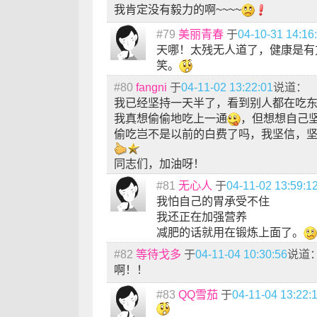
我肯定没有毅力的啊~~~~
#79
美丽青春
于
04-10-31 14:16
天哪！太残无人道了，健康是有
笑。
#80
fangni
于
04-11-02 13:22:01
说道：
我已经坚持一天半了，看到别人都在吃
我真想偷偷地吃上一通
，但想想自己
偷吃岂不是以前的白费了吗，我坚信，
同志们，加油呀！
#81
无心人
于
04-11-02 13:59:1
我怕自己的胃承受不住
我还正在加强营养
减肥的话就用在锻炼上面了。
#82
等待戈多
于
04-11-04 10:30:56
说道
啊！！
#83
QQ雪茄
于
04-11-04 13:22: