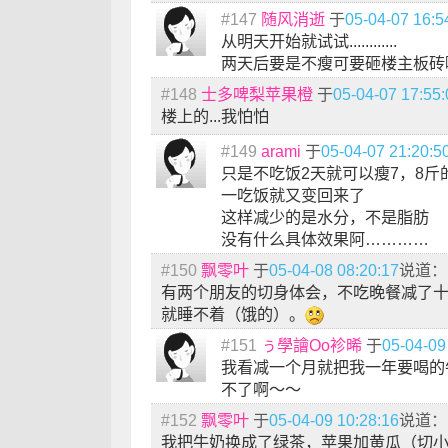
#147
随风消逝
于
05-04-07 16:5
从明天开始就试试............
两天后要是不瘦可要砸楼主板砖
#148
士多啤梨苹果橙
于
05-04-07 17:55:
楼上的...我怕怕
#149
arami
于
05-04-07 21:20:5
只是不吃饭2天就可以瘦7，8斤
一吃饭就又变回来了
这样减少的是水分，不是脂肪
没有什么具体效果阿…………
#150
飘零叶
于
05-04-08 08:20:17
说道：
有两个朋友的切身体会，不吃晚餐减了
就睡不着（饿的）。
#151
ぅ學譮Oo袗晞
于
05-04-09
我看减一个月就把我一年要喝的
不了啊～～
#152
飘零叶
于
05-04-09 10:28:16
说道：
我把牛奶换成了绿茶，苹果加黄瓜（切