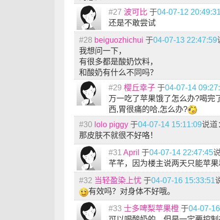
#27
波可比
于
04-07-12 20:49:3
还是不敢尝试
#28
beiguozhichui
于
04-07-13 22:47:59
我想问一下，
有很多都是酸奶饮料，
和酸奶有什么不同吗？
#29
樱丘幸子
于
04-07-14 09:27
万一吃了苹果饿了怎么办?喝完
西,胃很痛的哈,怎么办?
#30
lolo piggy
于
04-07-14 15:11:09
说道
那皮肤不就很不好咯！
#31
April
于
04-07-14 22:47:45
芊芊，因为楼主说两天只能苹果
#32
当轻盈染上忧
于
04-07-16 15:33:51
有效吗？对身体不好哦。
#33
士多啤梨苹果橙
于
04-07-16
可以喝酸奶的，但是一定要控制在