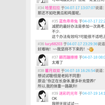
#34
哈里拉拉
于
04-07-17 13:07:07
说道
那还不如吃黄瓜和鸡蛋呢，
#35
蓝色乖乖兔
于
04-07-17 22:
减肥的最好办法是参加一次高考
不少.
这个办法有效吗?可能很不适吧,
#36
lucy68203
于
04-07-17 23:29:36
说道
好难呐！~~我坚持不下来的！~
#37
耨而蹦擦擦
于
04-07-18 08:
太难了
#38
馨月双双
于
04-07-18 16:26:54
说道
想试试哦!但是老妈不同意!
原话:"你正在长身体,要多补充营养!"
所以,我的体重一路飙升!
#39
迷彩的光年
于
04-07-19 14:
OK
我明天就试试~~