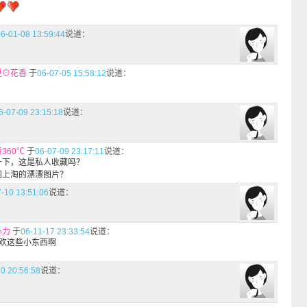
6-01-08 13:59:44
说道：
夏⊙花香
于
06-07-05 15:58:12
说道：
6-07-09 23:15:18
说道：
360℃
于
06-07-09 23:17:11
说道：
一下，这是私人收藏吗？
网上淘的漂漂图片？
-10 13:51:06
说道：
心力
于
06-11-17 23:33:54
说道：
欢这些小东西啊
0 20:56:58
说道：