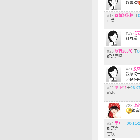
超喜欢
#18
草莓泡泡糖
于
0
可爱
#19
盛
好可爱
#20
旋转360℃
于
0
好漂亮啊
#21
旋转
我想问
还是在
#22
槃小悅
于
06-07
心水..
#23
离
很喜
#24
里几
于
06-11-2
好漂亮
喜欢