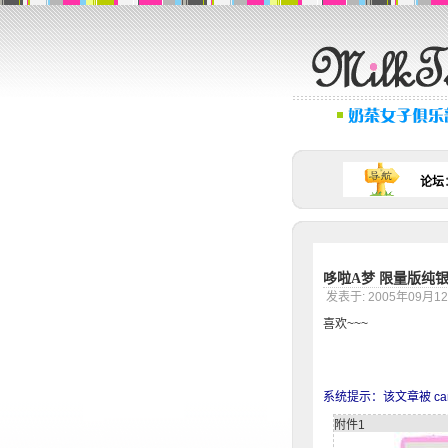
论坛
哆啦A梦 限量版纯
发表于: 2005年09月1
喜欢~~~
系统提示：该文章被 carrie
附件1