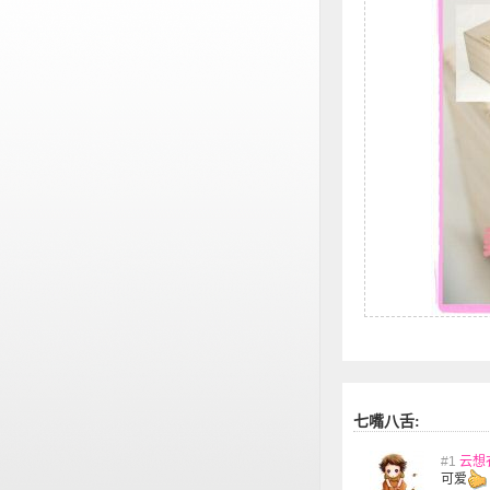
七嘴八舌:
#1
云想
可爱