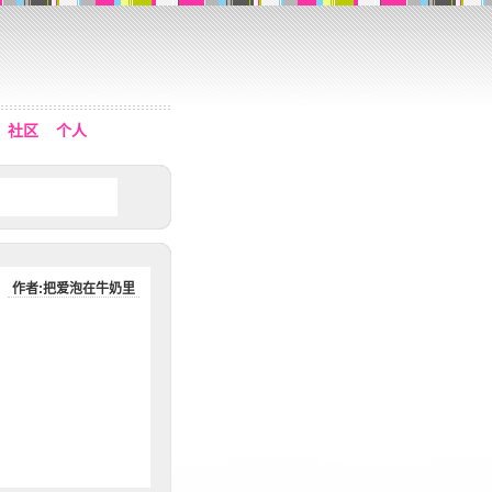
社区
个人
作者:把爱泡在牛奶里